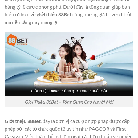
bảng tỷ lệ cược phong phú. Dưới đây là tổng quan giúp bạn
hiểu rõ hơn về
giới thiệu 88Bet
cùng những giá trị vượt trội
mà nền tảng này mang lại.
Giới Thiệu 88Bet – Tổng Quan Cho Người Mới
Giới thiệu 88Bet
, đây là đơn vị cá cược hợp pháp được cấp
phép bởi các tổ chức quốc tế uy tín như PAGCOR và First
Cagayan. Việc tuân thủ nghiêm ngặt các tiêu chuẩn về quyền