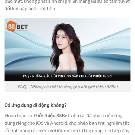
bảo mật, không phát sinh chi phí ẩn mang lại sự an tâm tuyệt
đối khi nạp hoặc rút tiền.
FAQ – Những câu hỏi thường gặp khi giới thiệu 88Bet
Có ứng dụng di động không?
Hoàn toàn có.
Giới thiệu 88Bet
, nhà cái đã phát triển ứng
dụng riêng cho iOS và Android, cho phép bạn trải nghiệm tất
cả tính năng cá cược mọi lúc mọi nơi. Ứng dụng tích hợp đầy