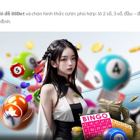
lô đề 88Bet
và chọn hình thức cược phù hợp: lô 2 số, 3 số, đầu – 
định.