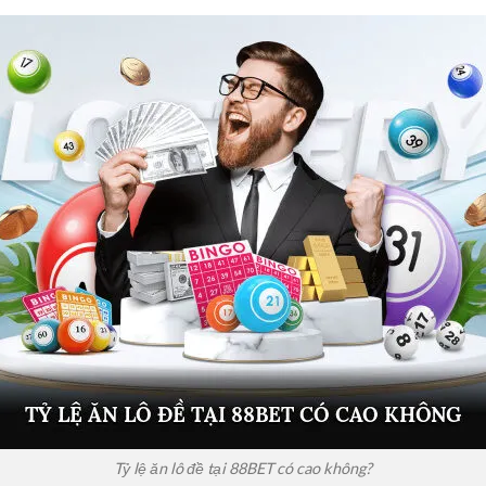
Tỷ lệ ăn lô đề tại 88BET có cao không?