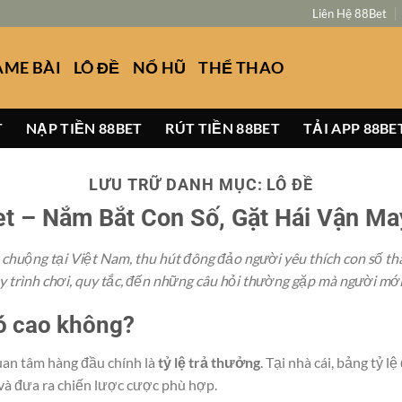
Liên Hệ 88Bet
AME BÀI
LÔ ĐỀ
NỔ HŨ
THỂ THAO
T
NẠP TIỀN 88BET
RÚT TIỀN 88BET
TẢI APP 88BE
LƯU TRỮ DANH MỤC:
LÔ ĐỀ
t – Nắm Bắt Con Số, Gặt Hái Vận M
a chuộng tại Việt Nam, thu hút đông đảo người yêu thích con số tha
uy trình chơi, quy tắc, đến những câu hỏi thường gặp mà người mớ
có cao không?
quan tâm hàng đầu chính là
tỷ lệ trả thưởng
. Tại nhà cái, bảng tỷ 
 và đưa ra chiến lược cược phù hợp.