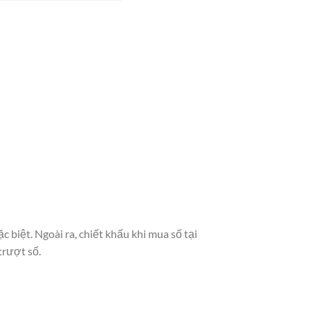
c biệt. Ngoài ra, chiết khấu khi mua số tại
trượt số.