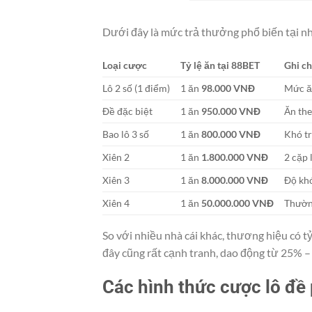
Dưới đây là mức trả thưởng phổ biến tại nh
Loại cược
Tỷ lệ ăn tại 88BET
Ghi c
Lô 2 số (1 điểm)
1 ăn
98.000 VNĐ
Mức ă
Đề đặc biệt
1 ăn
950.000 VNĐ
Ăn the
Bao lô 3 số
1 ăn
800.000 VNĐ
Khó t
Xiên 2
1 ăn
1.800.000 VNĐ
2 cặp 
Xiên 3
1 ăn
8.000.000 VNĐ
Độ khó
Xiên 4
1 ăn
50.000.000 VNĐ
Thườn
So với nhiều nhà cái khác, thương hiệu có tỷ 
đây cũng rất cạnh tranh, dao động từ 25% –
Các hình thức cược lô đề