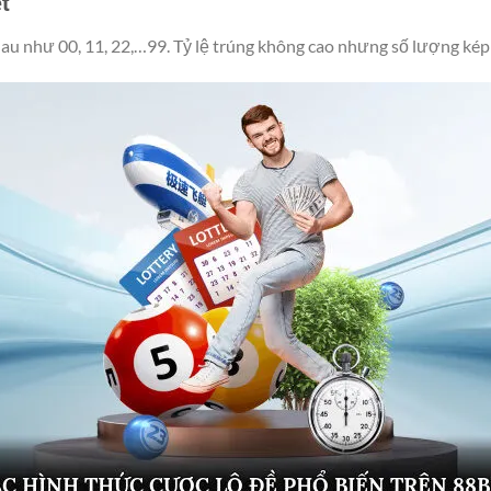
t
hau như 00, 11, 22,…99. Tỷ lệ trúng không cao nhưng số lượng kép 