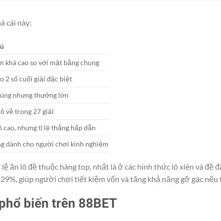
à cái này:
hú
n khá cao so với mặt bằng chung
o 2 số cuối giải đặc biệt
rúng nhưng thưởng lớn
lô về trong 27 giải
 cao, nhưng tỉ lệ thắng hấp dẫn
g dành cho người chơi kinh nghiệm
lệ ăn lô đề thuộc hàng top, nhất là ở các hình thức lô xiên và đề đặ
 29%, giúp người chơi tiết kiệm vốn và tăng khả năng gỡ gạc nếu 
 phổ biến trên 88BET