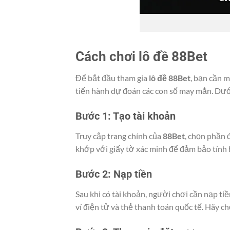
Cách chơi lô đề 88Bet
Để bắt đầu tham gia
lô đề 88Bet
, bạn cần m
tiến hành dự đoán các con số may mắn. Dưới
Bước 1: Tạo tài khoản
Truy cập trang chính của
88Bet
, chọn phần 
khớp với giấy tờ xác minh để đảm bảo tính
Bước 2: Nạp tiền
Sau khi có tài khoản, người chơi cần nạp t
ví điện tử và thẻ thanh toán quốc tế. Hãy c