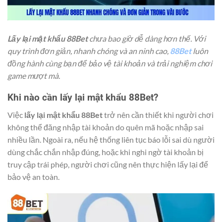
Lấy lại mật khẩu 88Bet
chưa bao giờ dễ dàng hơn thế. Với
quy trình đơn giản, nhanh chóng và an ninh cao,
88Bet
luôn
đồng hành cùng bạn để bảo vệ tài khoản và trải nghiệm chơi
game mượt mà.
Khi nào cần lấy lại mật khẩu 88Bet?
Việc
lấy lại mật khẩu 88Bet
trở nên cần thiết khi người chơi
không thể đăng nhập tài khoản do quên mã hoặc nhập sai
nhiều lần. Ngoài ra, nếu hệ thống liên tục báo lỗi sai dù người
dùng chắc chắn nhập đúng, hoặc khi nghi ngờ tài khoản bị
truy cập trái phép, người chơi cũng nên thực hiện lấy lại để
bảo vệ an toàn.