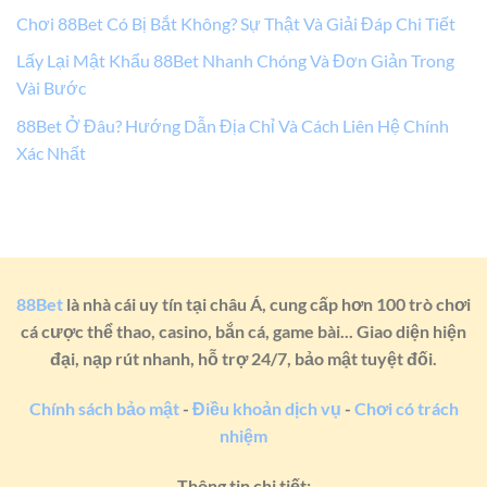
Chơi 88Bet Có Bị Bắt Không? Sự Thật Và Giải Đáp Chi Tiết
Lấy Lại Mật Khẩu 88Bet Nhanh Chóng Và Đơn Giản Trong
Vài Bước
88Bet Ở Đâu? Hướng Dẫn Địa Chỉ Và Cách Liên Hệ Chính
Xác Nhất
88Bet
là nhà cái uy tín tại châu Á, cung cấp hơn 100 trò chơi
cá cược thể thao, casino, bắn cá, game bài... Giao diện hiện
đại, nạp rút nhanh, hỗ trợ 24/7, bảo mật tuyệt đối.
Chính sách bảo mật
-
Điều khoản dịch vụ
-
Chơi có trách
nhiệm
Thông tin chi tiết: