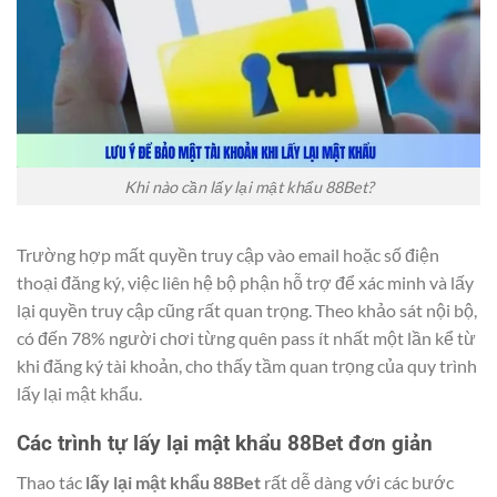
Khi nào cần lấy lại mật khẩu 88Bet?
Trường hợp mất quyền truy cập vào email hoặc số điện
thoại đăng ký, việc liên hệ bộ phận hỗ trợ để xác minh và lấy
lại quyền truy cập cũng rất quan trọng. Theo khảo sát nội bộ,
có đến 78% người chơi từng quên pass ít nhất một lần kể từ
khi đăng ký tài khoản, cho thấy tầm quan trọng của quy trình
lấy lại mật khẩu.
Các trình tự lấy lại mật khẩu 88Bet đơn giản
Thao tác
lấy lại mật khẩu 88Bet
rất dễ dàng với các bước