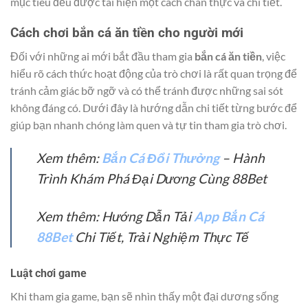
mục tiêu đều được tái hiện một cách chân thực và chi tiết.
Cách chơi bắn cá ăn tiền cho người mới
Đối với những ai mới bắt đầu tham gia
bắn cá ăn tiền
, việc
hiểu rõ cách thức hoạt động của trò chơi là rất quan trọng để
tránh cảm giác bỡ ngỡ và có thể tránh được những sai sót
không đáng có. Dưới đây là hướng dẫn chi tiết từng bước để
giúp bạn nhanh chóng làm quen và tự tin tham gia trò chơi.
Xem thêm:
Bắn Cá Đổi Thưởng
– Hành
Trình Khám Phá Đại Dương Cùng 88Bet
Xem thêm: Hướng Dẫn Tải
App Bắn Cá
88Bet
Chi Tiết, Trải Nghiệm Thực Tế
Luật chơi game
Khi tham gia game, bạn sẽ nhìn thấy một đại dương sống