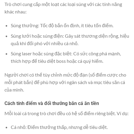
Trò chơi cung cấp một loạt các loại súng với các tính năng
khác nhau:
Súng thường: Tốc độ bắn ổn định, ít tiêu tốn điểm.
Súng lưới hoặc súng điện: Gây sát thương diện rộng, hiệu
quả khi đối phó với nhiều cá nhỏ.
Súng laser hoặc súng đặc biệt: Có sức công phá mạnh,
thích hợp để tiêu diệt boss hoặc cá quý hiếm.
Người chơi có thể tùy chỉnh mức độ đạn (số điểm cược cho
mỗi phát bắn) để phù hợp với ngân sách và mục tiêu săn cá
của mình.
Cách tính điểm và đổi thưởng bắn cá ăn tiền
Mỗi loài cá trong trò chơi đều có hệ số điểm riêng biệt. Ví dụ:
Cá nhỏ: Điểm thưởng thấp, nhưng dễ tiêu diệt.