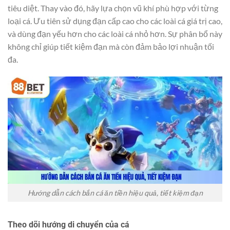
tiêu diệt. Thay vào đó, hãy lựa chọn vũ khí phù hợp với từng
loại cá. Ưu tiên sử dụng đạn cấp cao cho các loài cá giá trị cao,
và dùng đạn yếu hơn cho các loài cá nhỏ hơn. Sự phân bổ này
không chỉ giúp tiết kiệm đạn mà còn đảm bảo lợi nhuận tối
đa.
Hướng dẫn cách bắn cá ăn tiền hiệu quả, tiết kiệm đạn
Theo dõi hướng di chuyển của cá