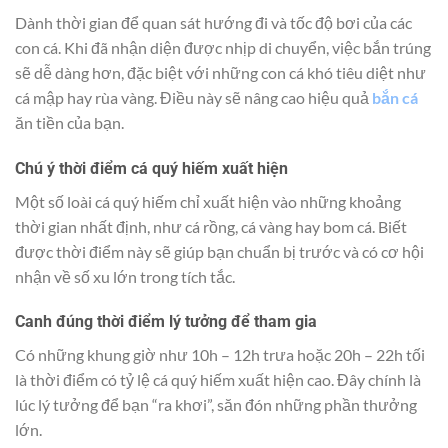
Dành thời gian để quan sát hướng đi và tốc độ bơi của các
con cá. Khi đã nhận diện được nhịp di chuyển, việc bắn trúng
sẽ dễ dàng hơn, đặc biệt với những con cá khó tiêu diệt như
cá mập hay rùa vàng. Điều này sẽ nâng cao hiệu quả
bắn cá
ăn tiền của bạn.
Chú ý thời điểm cá quý hiếm xuất hiện
Một số loài cá quý hiếm chỉ xuất hiện vào những khoảng
thời gian nhất định, như cá rồng, cá vàng hay bom cá. Biết
được thời điểm này sẽ giúp bạn chuẩn bị trước và có cơ hội
nhận về số xu lớn trong tích tắc.
Canh đúng thời điểm lý tưởng để tham gia
Có những khung giờ như 10h – 12h trưa hoặc 20h – 22h tối
là thời điểm có tỷ lệ cá quý hiếm xuất hiện cao. Đây chính là
lúc lý tưởng để bạn “ra khơi”, săn đón những phần thưởng
lớn.