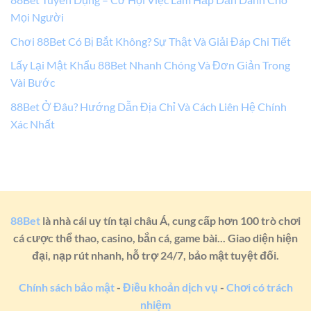
Mọi Người
Chơi 88Bet Có Bị Bắt Không? Sự Thật Và Giải Đáp Chi Tiết
Lấy Lại Mật Khẩu 88Bet Nhanh Chóng Và Đơn Giản Trong
Vài Bước
88Bet Ở Đâu? Hướng Dẫn Địa Chỉ Và Cách Liên Hệ Chính
Xác Nhất
88Bet
là nhà cái uy tín tại châu Á, cung cấp hơn 100 trò chơi
cá cược thể thao, casino, bắn cá, game bài... Giao diện hiện
đại, nạp rút nhanh, hỗ trợ 24/7, bảo mật tuyệt đối.
Chính sách bảo mật
-
Điều khoản dịch vụ
-
Chơi có trách
nhiệm