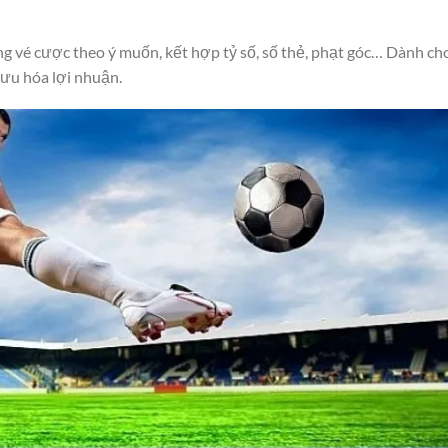
g vé cược theo ý muốn, kết hợp tỷ số, số thẻ, phạt góc… Dành ch
 ưu hóa lợi nhuận.