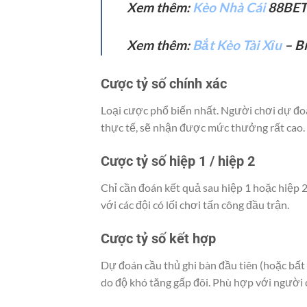
Xem thêm:
Kèo Nhà Cái
88BET 
Xem thêm:
Bắt Kèo Tài Xỉu
– B
Cược tỷ số chính xác
Loại cược phổ biến nhất. Người chơi dự đo
thực tế, sẽ nhận được mức thưởng rất cao. T
Cược tỷ số hiệp 1 / hiệp 2
Chỉ cần đoán kết quả sau hiệp 1 hoặc hiệp 
với các đội có lối chơi tấn công đầu trận.
Cược tỷ số kết hợp
Dự đoán cầu thủ ghi bàn đầu tiên (hoặc bất 
do độ khó tăng gấp đôi. Phù hợp với người c