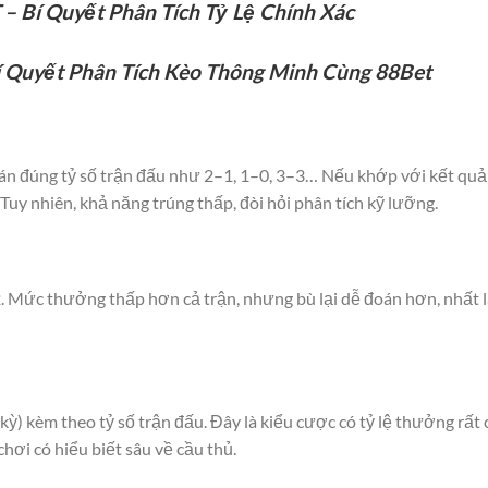
– Bí Quyết Phân Tích Tỷ Lệ Chính Xác
í Quyết Phân Tích Kèo Thông Minh Cùng 88Bet
án đúng tỷ số trận đấu như 2–1, 1–0, 3–3… Nếu khớp với kết quả
uy nhiên, khả năng trúng thấp, đòi hỏi phân tích kỹ lưỡng.
2. Mức thưởng thấp hơn cả trận, nhưng bù lại dễ đoán hơn, nhất l
kỳ) kèm theo tỷ số trận đấu. Đây là kiểu cược có tỷ lệ thưởng rất 
hơi có hiểu biết sâu về cầu thủ.