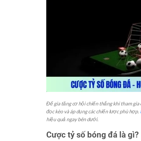
Để gia tăng cơ hội chiến thắng khi tham gia
đọc kèo và áp dụng các chiến lược phù hợp.
hiệu quả ngay bên dưới.
Cược tỷ số bóng đá là gì