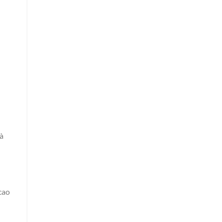
à
cao