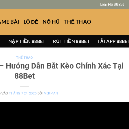
Liên Hệ 88Bet
AME BÀI
LÔ ĐỀ
NỔ HŨ
THỂ THAO
T
NẠP TIỀN 88BET
RÚT TIỀN 88BET
TẢI APP 88BE
THỂ THAO
– Hướng Dẫn Bắt Kèo Chính Xác Tại
88Bet
G VÀO
THÁNG 7 24, 2025
BỞI
VERMAN