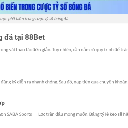
ược phổ biến trong cược tỷ số bóng đá
g đá tại 88Bet
rong vài thao tác đơn giản. Tuy nhiên, cần nắm rõ quy trình để trá
 đăng ký diễn ra nhanh chóng. Sau đó, nạp tiền qua chuyển khoản,
ợp
ọn SABA Sports → Lọc trận đấu mong muốn. Bảng tỷ lệ kèo sẽ hi