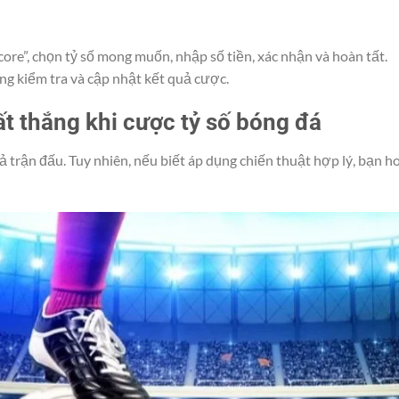
ore”, chọn tỷ số mong muốn, nhập số tiền, xác nhận và hoàn tất.
ộng kiểm tra và cập nhật kết quả cược.
ất thắng khi cược tỷ số bóng đá
 trận đấu. Tuy nhiên, nếu biết áp dụng chiến thuật hợp lý, bạn h