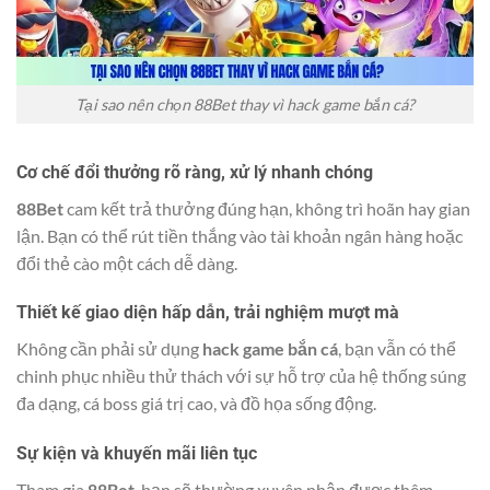
Tại sao nên chọn 88Bet thay vì hack game bắn cá?
Cơ chế đổi thưởng rõ ràng, xử lý nhanh chóng
88Bet
cam kết trả thưởng đúng hạn, không trì hoãn hay gian
lận. Bạn có thể rút tiền thắng vào tài khoản ngân hàng hoặc
đổi thẻ cào một cách dễ dàng.
Thiết kế giao diện hấp dẫn, trải nghiệm mượt mà
Không cần phải sử dụng
hack game bắn cá
, bạn vẫn có thể
chinh phục nhiều thử thách với sự hỗ trợ của hệ thống súng
đa dạng, cá boss giá trị cao, và đồ họa sống động.
Sự kiện và khuyến mãi liên tục
Tham gia
88Bet
, bạn sẽ thường xuyên nhận được thêm