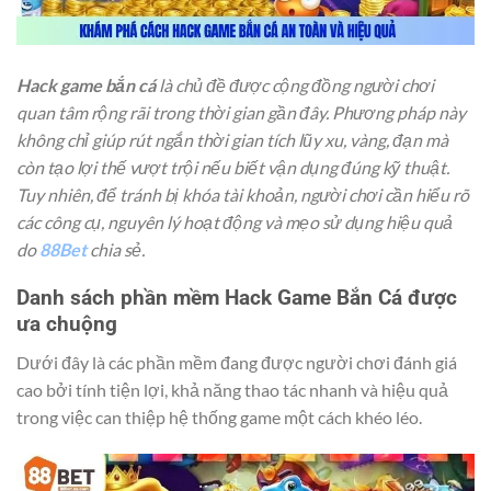
Hack game bắn cá
là chủ đề được cộng đồng người chơi
quan tâm rộng rãi trong thời gian gần đây. Phương pháp này
không chỉ giúp rút ngắn thời gian tích lũy xu, vàng, đạn mà
còn tạo lợi thế vượt trội nếu biết vận dụng đúng kỹ thuật.
Tuy nhiên, để tránh bị khóa tài khoản, người chơi cần hiểu rõ
các công cụ, nguyên lý hoạt động và mẹo sử dụng hiệu quả
do
88Bet
chia sẻ.
Danh sách phần mềm Hack Game Bắn Cá được
ưa chuộng
Dưới đây là các phần mềm đang được người chơi đánh giá
cao bởi tính tiện lợi, khả năng thao tác nhanh và hiệu quả
trong việc can thiệp hệ thống game một cách khéo léo.