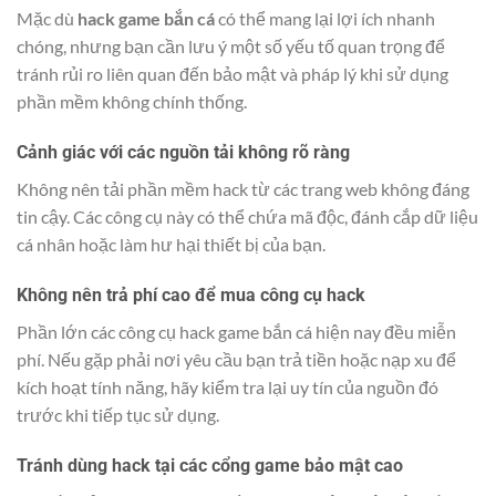
Mặc dù
hack game bắn cá
có thể mang lại lợi ích nhanh
chóng, nhưng bạn cần lưu ý một số yếu tố quan trọng để
tránh rủi ro liên quan đến bảo mật và pháp lý khi sử dụng
phần mềm không chính thống.
Cảnh giác với các nguồn tải không rõ ràng
Không nên tải phần mềm hack từ các trang web không đáng
tin cậy. Các công cụ này có thể chứa mã độc, đánh cắp dữ liệu
cá nhân hoặc làm hư hại thiết bị của bạn.
Không nên trả phí cao để mua công cụ hack
Phần lớn các công cụ hack game bắn cá hiện nay đều miễn
phí. Nếu gặp phải nơi yêu cầu bạn trả tiền hoặc nạp xu để
kích hoạt tính năng, hãy kiểm tra lại uy tín của nguồn đó
trước khi tiếp tục sử dụng.
Tránh dùng hack tại các cổng game bảo mật cao