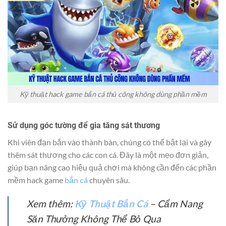
Kỹ thuật hack game bắn cá thủ công không dùng phần mềm
Sử dụng góc tường để gia tăng sát thương
Khi viên đạn bắn vào thành bàn, chúng có thể bật lại và gây
thêm sát thương cho các con cá. Đây là một mẹo đơn giản,
giúp bạn nâng cao hiệu quả chơi mà không cần đến các phần
mềm hack game
bắn cá
chuyên sâu.
Xem thêm:
Kỹ Thuật Bắn Cá
– Cẩm Nang
Săn Thưởng Không Thể Bỏ Qua