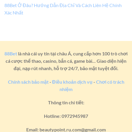
88Bet Ở Đâu? Hướng Dẫn Địa Chỉ Và Cách Liên Hệ Chính
Xác Nhất
88Bet
là nhà cái uy tín tại châu Á, cung cấp hơn 100 trò chơi
cá cược thể thao, casino, bắn cá, game bài... Giao diện hiện
đại, nạp rút nhanh, hỗ trợ 24/7, bảo mật tuyệt đối.
Chính sách bảo mật
-
Điều khoản dịch vụ
-
Chơi có trách
nhiệm
Thông tin chi tiết:
Hotline: 0972945987
Email:
beautypoint.ru.com@gmail.com