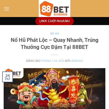
Bỏ
qua
nội
dung
LINK CHƠI NHANH
NỔ HŨ
Nổ Hũ Phát Lộc – Quay Nhanh, Trúng
Thưởng Cực Đậm Tại 88BET
ĐĂNG VÀO
THÁNG 7 24, 2025
BỞI
VERMAN
24
Th7