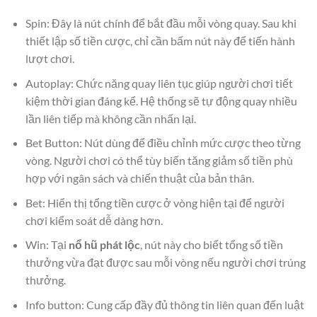
Spin: Đây là nút chính để bắt đầu mỗi vòng quay. Sau khi
thiết lập số tiền cược, chỉ cần bấm nút này để tiến hành
lượt chơi.
Autoplay: Chức năng quay liên tục giúp người chơi tiết
kiệm thời gian đáng kể. Hệ thống sẽ tự động quay nhiều
lần liên tiếp mà không cần nhấn lại.
Bet Button: Nút dùng để điều chỉnh mức cược theo từng
vòng. Người chơi có thể tùy biến tăng giảm số tiền phù
hợp với ngân sách và chiến thuật của bản thân.
Bet: Hiển thị tổng tiền cược ở vòng hiện tại để người
chơi kiểm soát dễ dàng hơn.
Win: Tại
nổ hũ phát lộc
, nút này cho biết tổng số tiền
thưởng vừa đạt được sau mỗi vòng nếu người chơi trúng
thưởng.
Info button: Cung cấp đầy đủ thông tin liên quan đến luật