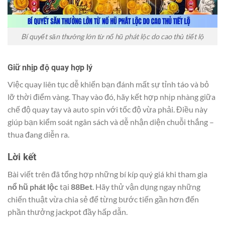
Bí quyết săn thưởng lớn từ nổ hũ phát lộc do cao thủ tiết lộ
Giữ nhịp độ quay hợp lý
Việc quay liên tục dễ khiến bạn đánh mất sự tỉnh táo và bỏ
lỡ thời điểm vàng. Thay vào đó, hãy kết hợp nhịp nhàng giữa
chế độ quay tay và auto spin với tốc độ vừa phải. Điều này
giúp bạn kiểm soát ngân sách và dễ nhận diện chuỗi thắng –
thua đang diễn ra.
Lời kết
Bài viết trên đã tổng hợp những bí kíp quý giá khi tham gia
nổ hũ phát lộc
tại
88Bet
. Hãy thử vận dụng ngay những
chiến thuật vừa chia sẻ để từng bước tiến gần hơn đến
phần thưởng jackpot đầy hấp dẫn.