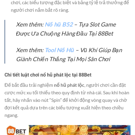
chơi, các biểu tượng đặc biệt và bảng tỷ lệ trả thưởng để
người chơi nắm bắt rõ ràng.
Xem thêm:
Nổ hũ B52
– Tựa Slot Game
Được Ưa Chuộng Hàng Đầu Tại 88Bet
Xem thêm:
Tool Nổ Hũ
– Vũ Khí Giúp Bạn
Giành Chiến Thắng Tại Mọi Sân Chơi
Chi tiết luật chơi nổ hũ phát lộc tại 88Bet
Để bắt đầu trải nghiệm
nổ hũ phát lộc
, người chơi cần đặt
cược mức xu tối thiểu theo quy định từ nhà cái. Sau khi hoàn
tất, hãy nhấn vào nút “Spin” để khởi động vòng quay và chờ
đợi kết quả dựa trên các biểu tượng xuất hiện theo chiều
ngang.