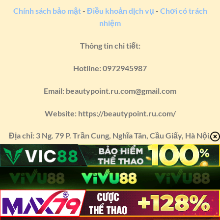
Chính sách bảo mật
-
Điều khoản dịch vụ
-
Chơi có trách
nhiệm
Thông tin chi tiết:
Hotline: 0972945987
Email:
beautypoint.ru.com@gmail.com
Website: https://beautypoint.ru.com/
Địa chỉ: 3 Ng. 79 P. Trần Cung, Nghĩa Tân, Cầu Giấy, Hà Nội,
Việt Nam
#88bet, #88bet_game, #88bet_casino, #88bet_cong_game