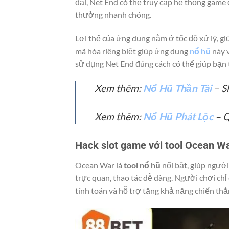
đại, Net End có thể truy cập hệ thống game
thưởng nhanh chóng.
Lợi thế của ứng dụng nằm ở tốc độ xử lý, gi
mã hóa riêng biệt giúp ứng dụng
nổ hũ
này v
sử dụng Net End đúng cách có thể giúp bạn 
Xem thêm:
Nổ Hũ Thần Tài
– S
Xem thêm:
Nổ Hũ Phát Lộc
– Q
Hack slot game với tool Ocean W
Ocean War là
tool nổ hũ
nổi bật, giúp ngườ
trực quan, thao tác dễ dàng. Người chơi chỉ
tính toán và hỗ trợ tăng khả năng chiến thắ